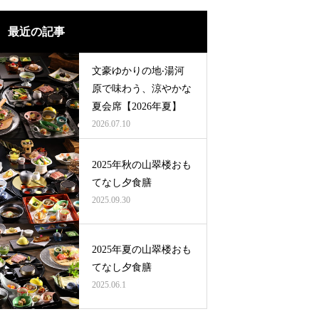
温泉露天風呂付和洋室/50～64平米【聚
露天風呂付和洋室/130平米【桃山第】
特別和洋
楽第】
最近の記事
⽂豪ゆかりの地‧湯河
原で味わう、涼やかな
夏会席【2026年夏】
2026.07.10
2025年秋の山翠楼おも
てなし夕食膳
2025.09.30
2025年夏の山翠楼おも
てなし夕食膳
2025.06.1