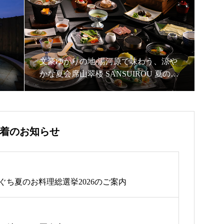
⽂豪ゆかりの地‧湯河原で味わう、涼や
かな夏会席⼭翠楼 SANSUIROU 夏のお
献⽴が始まりました【2026年夏】
着のお知らせ
のぐち夏のお料理総選挙2026のご案内