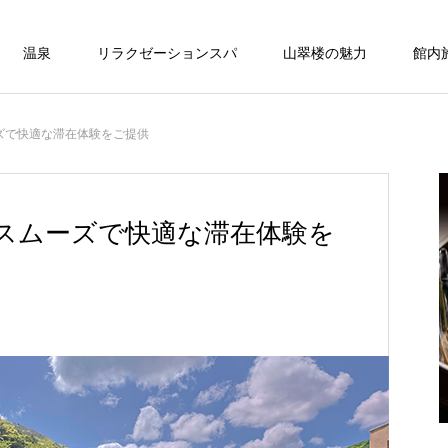
温泉
リラクゼーションスパ
山翠楼の魅力
館内
ズで快適な滞在体験をご提供
温泉
ベッド付客室
ベッド付客室
スムーズで快適な滞在体験を
ONSEN
モダン和洋室/内風呂付/77平米【常盤
第】
ベッド付客室
の
湯河原温泉は弱アルカリ性の柔らかい