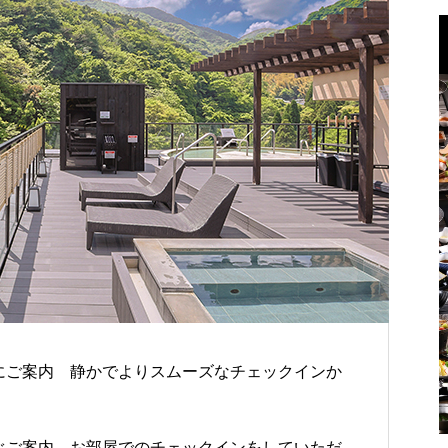
和洋室/内風呂付/70～108平米【源氏別
か
泉質。 肌に潤いを与え、何度でもお入
和洋室/内風呂付/53～68平米【桃山第】
館】
に
りいただけます。 古来より薬湯として
で
多くの人がこの地を訪れました。
にご案内 静かでよりスムーズなチェックインか
ぐご案内、お部屋でのチェックインをしていただ