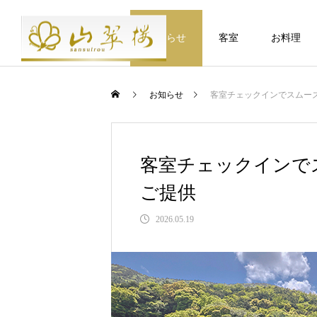
お知らせ
客室
お料理
お知らせ
客室チェックインでスムー
食
ベッド付客室
客室チェックインで
DISH
ご提供
2026.05.19
山翠楼のお料理は、地のもの旬のも