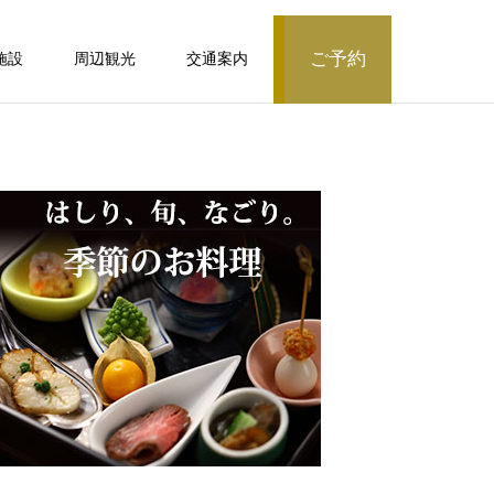
ご予約
施設
周辺観光
交通案内
露天風呂付客室
ベッド付客室
ベッド付
モダン和洋室/シャワーブース付/51～60
平米【常盤第】
露天風呂付客室