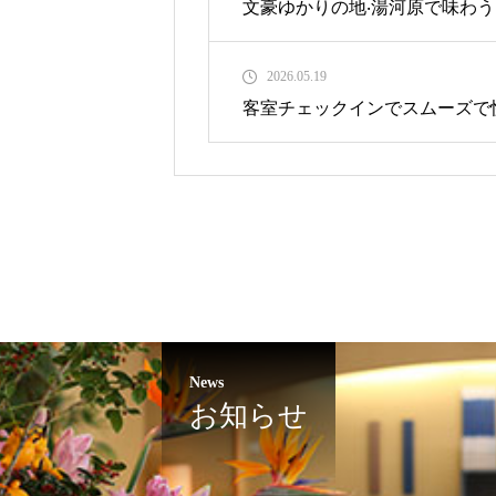
⽂豪ゆかりの地‧湯河原で味わ
⼭翠楼 SANSUIROU 夏のお
2026.05.19
客室チェックインでスムーズで
News
お知らせ