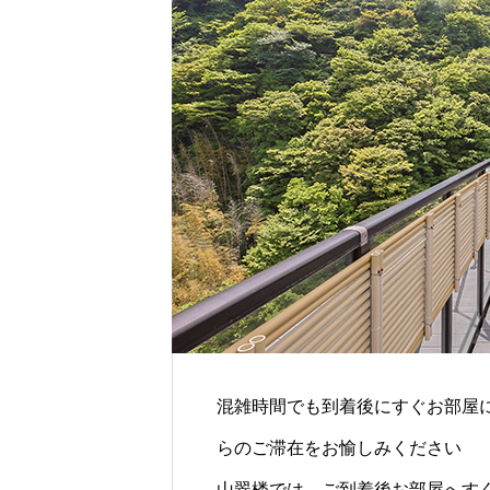
を用い、 一品ずつ食材の持ち味を活
】
特別和洋室/内風呂付/130平米【桃山第】
した会席料理が自慢です。 会席料理
湯葉をあしらったお料理はここなら
は。
混雑時間でも到着後にすぐお部屋
らのご滞在をお愉しみください
山翠楼では、ご到着後お部屋へす