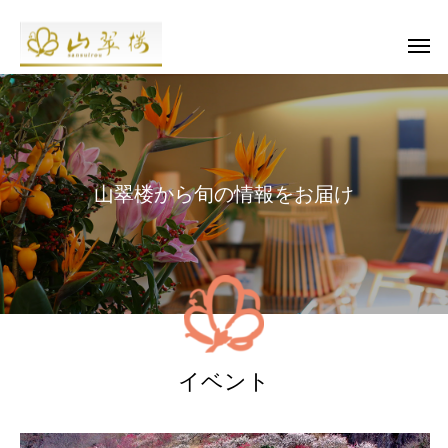
山
翠
楼
か
ら
旬
の
情
報
を
お
届
け
イベント