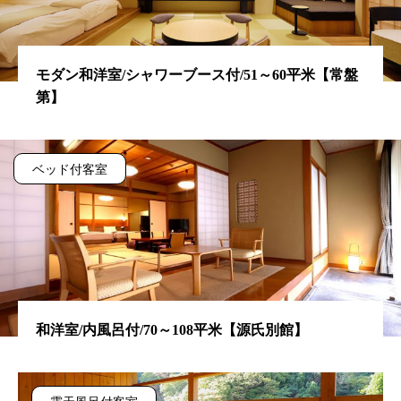
モダン和洋室/シャワーブース付/51～60平米【常盤
第】
ベッド付客室
和洋室/内風呂付/70～108平米【源氏別館】