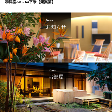
和洋室/58～64平米【聚楽第】
News
お知らせ
Room
お部屋