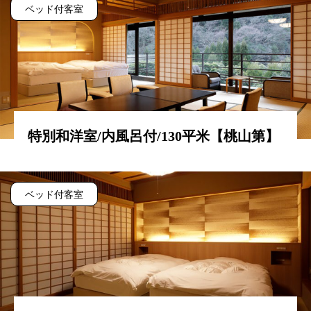
ベッド付客室
特別和洋室/内風呂付/130平米【桃山第】
ベッド付客室