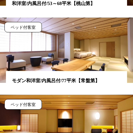
和洋室/内風呂付/53～68平米【桃山第】
ベッド付客室
モダン和洋室/内風呂付/77平米【常盤第】
ベッド付客室