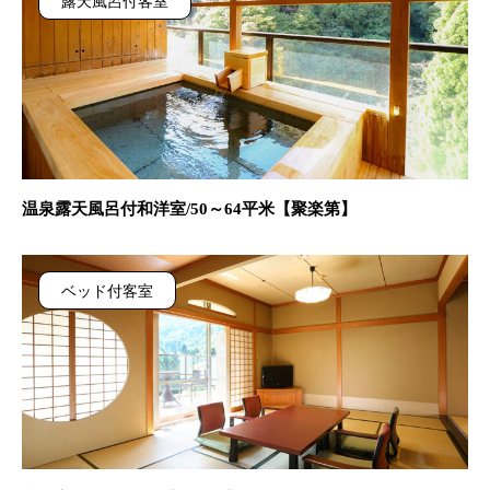
露天風呂付客室
温泉露天風呂付和洋室/50～64平米【聚楽第】
ベッド付客室