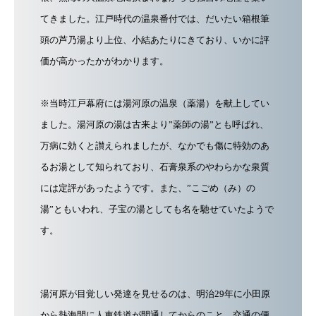
てきました。 江戸時代の温泉番付では、だいたい箱根筆
頭の芦乃湯より上位、小結あたりにきており、いかに評
価が高かったかがわかります。
※当時江戸幕府には湯河原の温泉（薬湯）を献上してい
ました。湯河原の湯は古来より”薬師の湯”とも呼ばれ、
万病に効くと讃えられましたが、なかでも傷に特効のあ
るお湯として知られており、石膏泉系のやわらかな泉質
には定評があったようです。また、”こごめ（み）の
湯”ともいわれ、子宝の湯としても名を馳せていたようで
す。
湯河原が目覚しい発達を見せるのは、明治29年に小田原
から熱海間に人車鉄道が開通してからのこと。交通の便