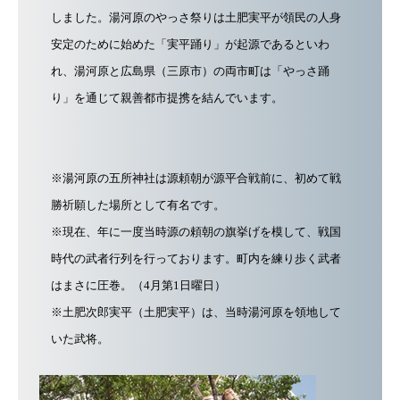
しました。湯河原のやっさ祭りは土肥実平が領民の人身
安定のために始めた「実平踊り」が起源であるといわ
れ、湯河原と広島県（三原市）の両市町は「やっさ踊
り」を通じて親善都市提携を結んでいます。
※湯河原の五所神社は源頼朝が源平合戦前に、初めて戦
勝祈願した場所として有名です。
※現在、年に一度当時源の頼朝の旗挙げを模して、戦国
時代の武者行列を行っております。町内を練り歩く武者
はまさに圧巻。（4月第1日曜日）
※土肥次郎実平（土肥実平）は、当時湯河原を領地して
いた武将。