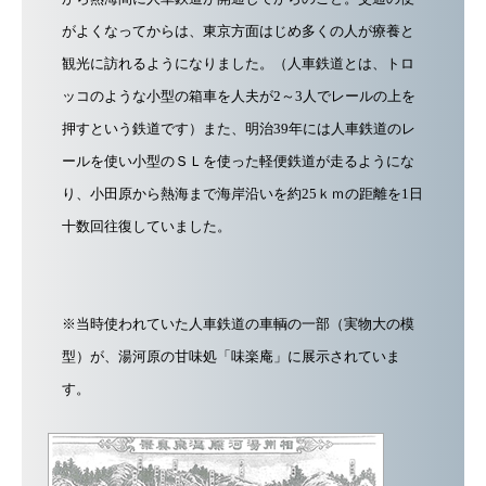
がよくなってからは、東京方面はじめ多くの人が療養と
観光に訪れるようになりました。（人車鉄道とは、トロ
ッコのような小型の箱車を人夫が2～3人でレールの上を
押すという鉄道です）また、明治39年には人車鉄道のレ
ールを使い小型のＳＬを使った軽便鉄道が走るようにな
り、小田原から熱海まで海岸沿いを約25ｋｍの距離を1日
十数回往復していました。
※当時使われていた人車鉄道の車輌の一部（実物大の模
型）が、湯河原の甘味処「味楽庵」に展示されていま
す。