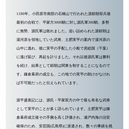
1180年、小田原市南部の石橋山で行われた源頼朝挙兵後
最初の合戦で、平家方3000騎に対し源氏軍300騎。多勢
に無勢、源氏軍は敗れました。追い詰められた源頼朝は
湯河原を領地していた武将、土肥実平の案内で湯河原の
山中に逃れ、後に実平の手配した小船で房総国（千葉）
に逃げ延び、再起を計りました。それ以後源氏軍は勝利
を続け、結果として頼朝は関東を制することになるので
す。鎌倉幕府の成立も、この地での実平の助けがなけれ
ば不可能だったと伝えられています。
源平盛衰記には、源氏・平家双方の中で最も有名な武将
として実平のことが多く語られています。 土肥実平は鎌
倉幕府成立後その手腕を高く評価され、瀬戸内海の治安
確保のため、安芸国(広島県)に派遣され、数々の事績を残