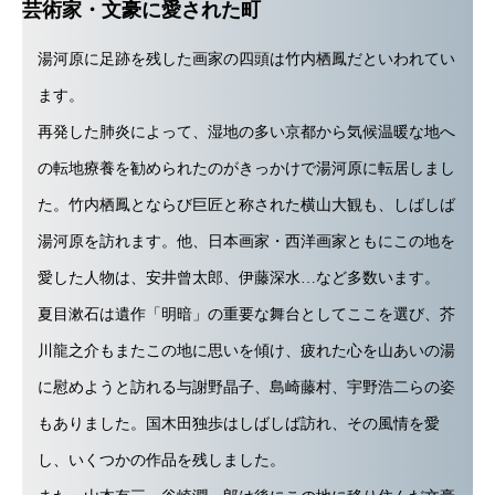
芸術家・文豪に愛された町
湯河原に足跡を残した画家の四頭は竹内栖鳳だといわれてい
ます。
再発した肺炎によって、湿地の多い京都から気候温暖な地へ
の転地療養を勧められたのがきっかけで湯河原に転居しまし
た。竹内栖鳳とならび巨匠と称された横山大観も、しばしば
湯河原を訪れます。他、日本画家・西洋画家ともにこの地を
愛した人物は、安井曾太郎、伊藤深水…など多数います。
夏目漱石は遺作「明暗」の重要な舞台としてここを選び、芥
川龍之介もまたこの地に思いを傾け、疲れた心を山あいの湯
に慰めようと訪れる与謝野晶子、島崎藤村、宇野浩二らの姿
もありました。国木田独歩はしばしば訪れ、その風情を愛
し、いくつかの作品を残しました。