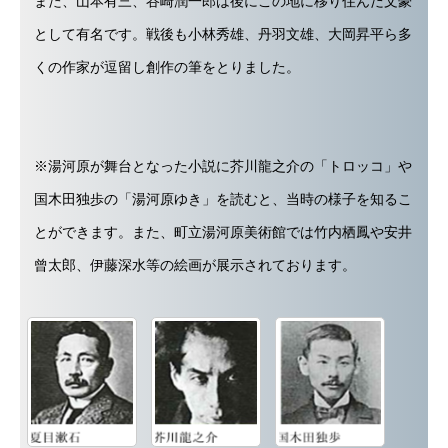
また、山本有三、谷崎潤一郎は後にこの地に移り住んだ文豪
として有名です。戦後も小林秀雄、丹羽文雄、大岡昇平ら多
くの作家が逗留し創作の筆をとりました。
※湯河原が舞台となった小説に芥川龍之介の「トロッコ」や
国木田独歩の「湯河原ゆき」を読むと、当時の様子を知るこ
とができます。 また、町立湯河原美術館では竹内栖鳳や安井
曾太郎、伊藤深水等の絵画が展示されております。