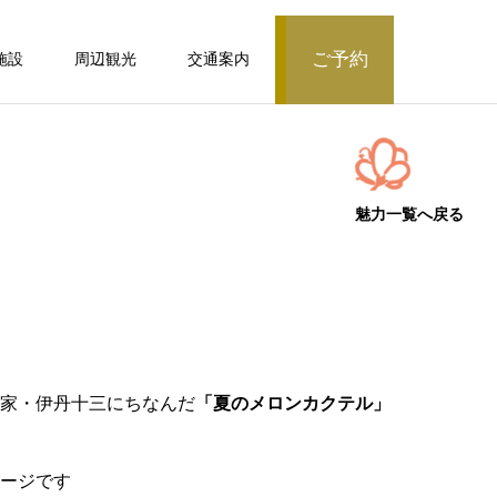
ご予約
施設
周辺観光
交通案内
ベッド付客室
露天風呂付客室
魅力一覧へ戻る
モダン和洋室/シャワーブース付/51～60
平米【常盤第】
露天風呂付客室
家・伊丹十三にちなんだ
「夏のメロンカクテル」
ージです