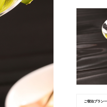
和洋室/内風呂付/70～108平米【源氏別
か
泉質。 肌に潤いを与え、何度でもお入
第】
和洋室/内風呂付/53～68平米【桃山第】
館】
に
りいただけます。 古来より薬湯として
で
多くの人がこの地を訪れました。
ご宿泊プラン