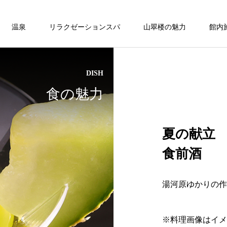
温泉
リラクゼーションスパ
山翠楼の魅力
館内
DISH
温泉
ベッド付客室
ベッド付客室
食の魅力
ONSEN
モダン和洋室/内風呂付/77平米【常盤
夏の献立
第】
食前酒
ベッド付客室
湯河原ゆかりの作
※料理画像はイメ
の
湯河原温泉は弱アルカリ性の柔らかい