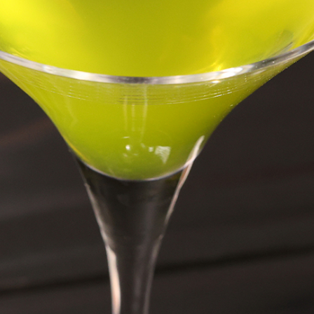
を用い、 一品ずつ食材の持ち味を活
【桃山第】
特別和洋室/内風呂付/130平米【桃山
した会席料理が自慢です。 会席料理
湯葉をあしらったお料理はここなら
は。