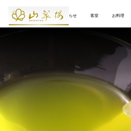
お知らせ
客室
お料理
食
ベッド付客室
DISH
山翠楼のお料理は、地のもの旬のも