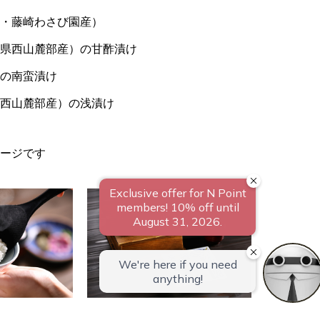
温泉露天風呂付和洋室/50～64平米【聚
露天風呂付和洋室/130平米【桃山第】
・藤崎わさび園産）
楽第】
県西山麓部産）の甘酢漬け
の南蛮漬け
西山麓部産）の浅漬け
ージです