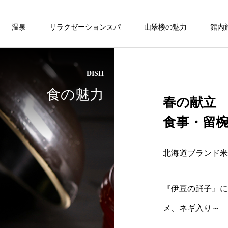
温泉
リラクゼーションスパ
山翠楼の魅力
館内
DISH
温泉
ベッド付客室
ベッド付客室
食の魅力
春の献立
ONSEN
食事・留
モダン和洋室/内風呂付/77平米【常盤
第】
北海道ブランド米
ベッド付客室
『伊豆の踊子』に
メ、ネギ入り～
の
湯河原温泉は弱アルカリ性の柔らかい