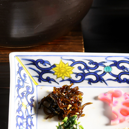
を用い、 一品ずつ食材の持ち味を活
【桃山第】
特別和洋室/内風呂付/130平米【桃山
した会席料理が自慢です。 会席料理
湯葉をあしらったお料理はここなら
は。