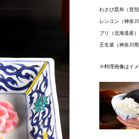
和洋室/内風呂付/70～108平米【源氏別
か
泉質。 肌に潤いを与え、何度でもお入
第】
和洋室/内風呂付/53～68平米【桃山第】
わさび昆布（登別
館】
に
りいただけます。 古来より薬湯として
レンコン（神奈川
で
多くの人がこの地を訪れました。
ブリ（北海道産）
壬生菜（神奈川県
※料理画像はイメ