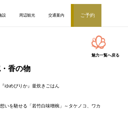
ご予約
施設
周辺観光
交通案内
ベッド付客室
露天風呂付客室
魅力一覧へ戻る
椀・香の物
モダン和洋室/シャワーブース付/51～60
平米【常盤第】
『ゆめぴりか』釜炊きごはん
露天風呂付客室
想いを馳せる「若竹白味噌椀」～タケノコ、ワカ