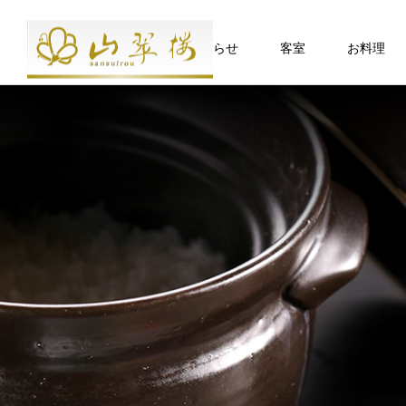
お知らせ
客室
お料理
食
ベッド付客室
DISH
山翠楼のお料理は、地のもの旬のも