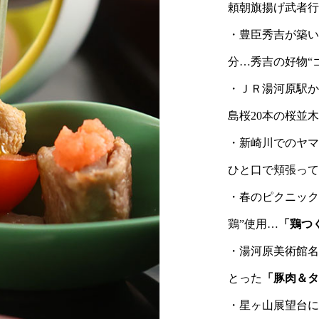
和洋室/内風呂付/70～108平米【源氏別
頼朝旗揚げ武者行
か
泉質。 肌に潤いを与え、何度でもお入
第】
和洋室/内風呂付/53～68平米【桃山第】
館】
・豊臣秀吉が築い
に
りいただけます。 古来より薬湯として
で
多くの人がこの地を訪れました。
分…秀吉の好物“
・ＪＲ湯河原駅か
島桜20本の桜並
・新崎川でのヤマ
ひと口で頬張って
・春のピクニック
鶏”使用…
「鶏つ
・湯河原美術館名
とった
「豚肉＆タ
・星ヶ山展望台に