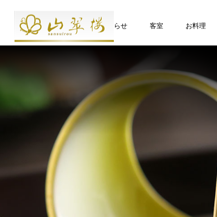
お知らせ
客室
お料理
食
ベッド付客室
DISH
山翠楼のお料理は、地のもの旬のも