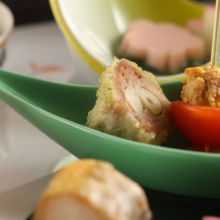
を用い、 一品ずつ食材の持ち味を活
【桃山第】
特別和洋室/内風呂付/130平米【桃山
した会席料理が自慢です。 会席料理
湯葉をあしらったお料理はここなら
は。