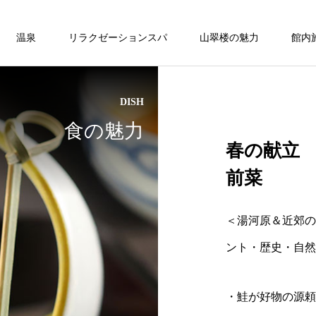
温泉
リラクゼーションスパ
山翠楼の魅力
館内
DISH
温泉
ベッド付客室
ベッド付客室
食の魅力
春の献立
ONSEN
前菜
モダン和洋室/内風呂付/77平米【常盤
第】
＜湯河原＆近郊の
ント・歴史・自然
ベッド付客室
・鮭が好物の源頼
の
湯河原温泉は弱アルカリ性の柔らかい