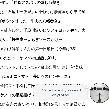
温泉露天風呂付和洋室/50～64平米【聚
列”…
「鮭＆アスパラの蒸し卵焼き」
露天風呂付和洋室/130平米【桃山第】
楽第】
た「石垣山一夜城」(小田原) は湯河原から車で30
ゴボウ”を使った
「牛肉の八幡巻き」
ら徒歩15分。千歳川沿いにソメイヨシノ40本、大
木が…
「桜豆腐～よもぎソースがけ～」
メ釣り解禁は３月の第一日曜日（今年は3/5）…
いただく
「ヤマメの山椒にぎり」
スポットとして人気の“幕山公園”。遠州産“美味
くね＆ミニトマト・長いものピンチョス」
誉館長・平松礼二氏の作品『筍図』(2011)に材を
ケノコの磯辺揚げ～七味唐辛子で～」
は“友逢の鐘”があり、相模灘を見下ろす絶景が広