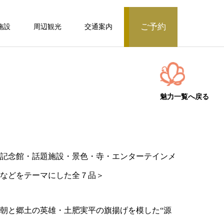
ご予約
施設
周辺観光
交通案内
ベッド付客室
露天風呂付客室
魅力一覧へ戻る
モダン和洋室/シャワーブース付/51～60
平米【常盤第】
記念館・話題施設・景色・寺・エンターテインメ
などをテーマにした全７品＞
露天風呂付客室
朝と郷土の英雄・土肥実平の旗揚げを模した“源